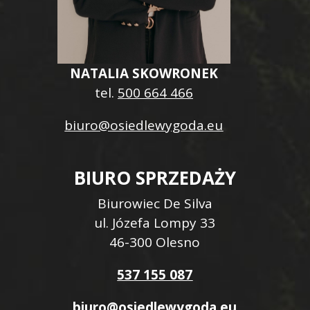
NATALIA SKOWRONEK
tel.
500 664 466
biuro@osiedlewygoda.eu
BIURO SPRZEDAŻY
Biurowiec De Silva
ul. Józefa Lompy 33
46-300 Olesno
537 155 087
biuro@osiedlewygoda.eu