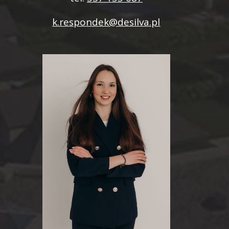
k.respondek@desilva.pl